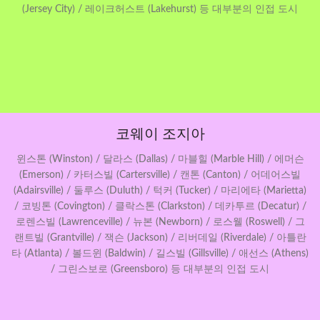
(Jersey City) / 레이크허스트 (Lakehurst) 등 대부분의 인접 도시
코웨이 조지아
윈스톤 (Winston) / 달라스 (Dallas) / 마블힐 (Marble Hill) / 에머슨
(Emerson) / 카터스빌 (Cartersville) / 캔톤 (Canton) / 어데어스빌
(Adairsville) / 둘루스 (Duluth) / 턱커 (Tucker) / 마리에타 (Marietta)
/ 코빙톤 (Covington) / 클락스톤 (Clarkston) / 데카투르 (Decatur) /
로렌스빌 (Lawrenceville) / 뉴본 (Newborn) / 로스웰 (Roswell) / 그
랜트빌 (Grantville) / 잭슨 (Jackson) / 리버데일 (Riverdale) / 아틀란
타 (Atlanta) / 볼드윈 (Baldwin) / 길스빌 (Gillsville) / 애선스 (Athens)
/ 그린스보로 (Greensboro) 등 대부분의 인접 도시