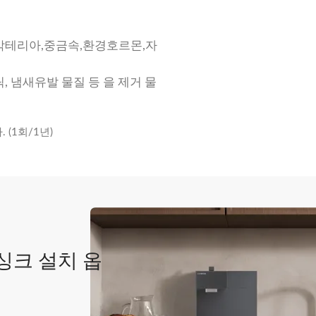
,박테리아,중금속,환경호르몬,자
, 냄새유발 물질 등 을 제거 물
(1회/1년)
싱크 설치 옵