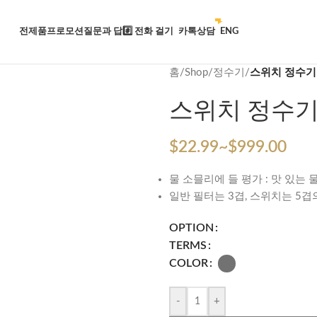
전제품
프로모션
질문과 답
#️⃣ 전화 걸기
카톡상담
ENG
홈
/
Shop
/
정수기
/
스위치 정수기
스위치 정수
$
22.99
~
$
999.00
물 소믈리에 들 평가 : 맛 있는
일반 필터는 3겹, 스위치는 5겹
OPTION
TERMS
COLOR
-
+