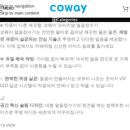
Skip to navigation
MENU
Skip to main content
Categories
❄️ 차원이 다른 깨끗함, 코웨이 프리미엄 얼음정수기
코웨이 얼음정수기는 깐깐한 필터로 걸러낸 깨끗한 물은 물론,
제빙
전 과정이 살균되는 안심 기술
로 투명하고 단단한 얼음을 제공합니
다. 이제 집에서도 카페처럼 신선한 아이스 음료를 즐기세요.
💎
듀얼 쾌속 제빙:
기다림 없이 빠르게! 넉넉한 얼음 양으로 온 가족
이 부족함 없이 시원함을 누릴 수 있습니다.
✨
완벽한 위생 살균:
얼음이 만들어지는 곳부터 나오는 곳까지 UV
LED 살균 시스템이 적용되어 언제나 믿고 먹을 수 있습니다.
📐
공간 혁신 슬림 디자인:
대형 얼음정수기의 편견을 깨는 컴팩트한 사
이즈로 주방 어디든 세련되게 어우러집니다.
<p style