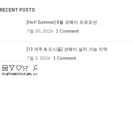
RECENT POSTS
[Hot! Summer] 8월 코웨이 프로모션
7월 30, 2026
1 Comment
[13 개주 & 도시들] 코웨이 설치 가능 지역
7월 2, 2026
1 Comment
FOOTER MENU
Shop
Filters
Wishlist
Cart
My account
7월 미국 코웨이 프로모션
코웨이 제품 비교
선택한 제품 비교 보기
원하는 제품 보기
담당자에게 연락하기
코웨이 추천인 이벤트
Based on
Coway USA Website
2026
Coway US Rental
.