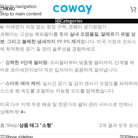
Skip to navigation
MENU
Skip to main content
Categories
🍃 미세먼지 걱정 없는 청정 구역, 코웨이 공기청정기
코웨이는 고성능 헤파필터를 통해
실내 오염물질, 알레르기 유발 성
분, 그리고 불쾌한 냄새까지 99.9% 제거
합니다. 미국 가정과 오피스
에 최적화된 공기 질 관리 솔루션을 경험하세요.
✅
강력한 4단계 필터링:
프리필터부터 맞춤형 필터까지, 단계별 케
어로 초미세먼지보다 작은 입자까지 꼼꼼하게 걸러냅니다.
✅
스마트 에어 케어:
실시간 공기 질 감지 센서가 오염도를 파악하여
스스로 팬 속도를 조절하는 지능형 모드를 탑재했습니다.
미국 다수 지역 무료 배송 및 전문가의 필터 관리 서비스로 언제나
상쾌하게! 🌬️
홈
/
Shop
/
상품 태그 “소형”
2개 결과 모두 표시
Show sidebar
Filters